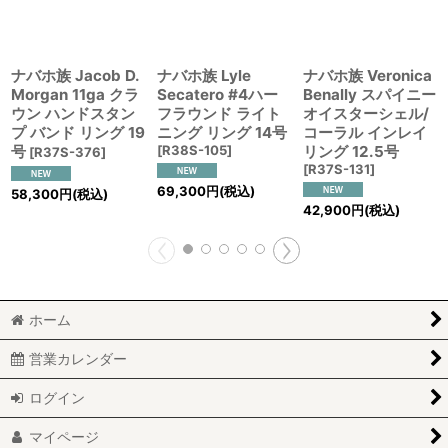
ナバホ族 Jacob D.
ナバホ族 Lyle
ナバホ族 Veronica
Morgan 11ga クラ
Secatero #4ハー
Benally スパイニー
ウン ハンドスタン
フラウンド ライト
オイスターシェル/
プ バンド リング 19
ニング リング 14号
コーラル インレイ
号
[
R38S-105
]
リング 12.5号
[
R37S-376
]
[
R37S-131
]
69,300
円
(税込)
58,300
円
(税込)
42,900
円
(税込)
ホーム
営業カレンダー
ログイン
マイページ