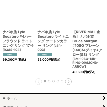
ナバホ族 Lyle
ナバホ族 Lyle
【RIVER MAIL企
Secatero #4ハー
Secatero ライトニ
画】ナバホ族
フラウンド ライト
ング ツートンカラ
Bruce Morgan
ニング リング 17号
ー リング
#10SQ プレーン
[
LSR-
[
R38S-104
]
003
]
(14K)/4ダイヤ+ア
ロー(SS) リング
[
BM-10SQ-14K-
69,300
円
(税込)
55,000
円
(税込)
RING-DIAMOND-
ARROW
]
49,500
円
(税込)
ホーム