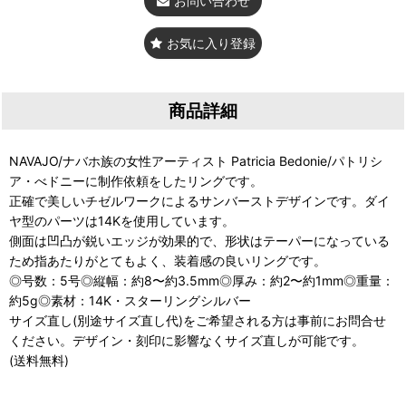
お問い合わせ
お気に入り登録
商品詳細
NAVAJO/ナバホ族の女性アーティスト Patricia Bedonie/パトリシ
ア・べドニーに制作依頼をしたリングです。
正確で美しいチゼルワークによるサンバーストデザインです。ダイ
ヤ型のパーツは14Kを使用しています。
側面は凹凸が鋭いエッジが効果的で、形状はテーパーになっている
ため指あたりがとてもよく、装着感の良いリングです。
◎号数：5号◎縦幅：約8〜約3.5mm◎厚み：約2〜約1mm◎重量：
約5g◎素材：14K・スターリングシルバー
サイズ直し(別途サイズ直し代)をご希望される方は事前にお問合せ
ください。デザイン・刻印に影響なくサイズ直しが可能です。
(送料無料)