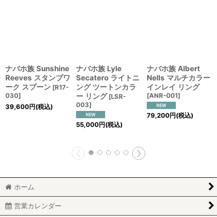
ナバホ族 Sunshine
ナバホ族 Lyle
ナバホ族 Albert
Reeves スタンプワ
Secatero ライトニ
Nells マルチカラー
ーク スプーン
ング ツートンカラ
インレイ リング
[
R17-
030
]
ー リング
[
ANR-001
]
[
LSR-
003
]
39,600
円
(税込)
79,200
円
(税込)
55,000
円
(税込)
ホーム
営業カレンダー