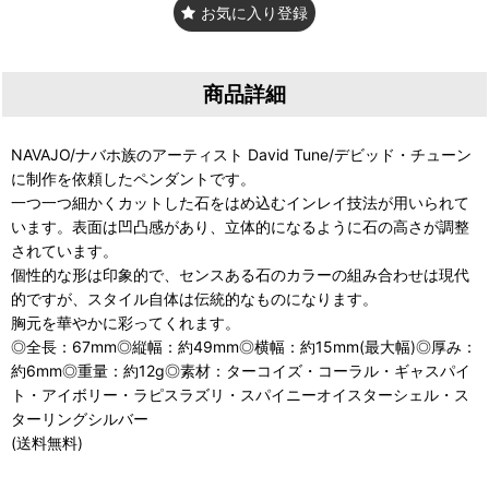
お気に入り登録
商品詳細
NAVAJO/ナバホ族のアーティスト David Tune/デビッド・チューン
に制作を依頼したペンダントです。
一つ一つ細かくカットした石をはめ込むインレイ技法が用いられて
います。表面は凹凸感があり、立体的になるように石の高さが調整
されています。
個性的な形は印象的で、センスある石のカラーの組み合わせは現代
的ですが、スタイル自体は伝統的なものになります。
胸元を華やかに彩ってくれます。
◎全長：67mm◎縦幅：約49mm◎横幅：約15mm(最大幅)◎厚み：
約6mm◎重量：約12g◎素材：ターコイズ・コーラル・ギャスパイ
ト・アイボリー・ラピスラズリ・スパイニーオイスターシェル・ス
ターリングシルバー
(送料無料)