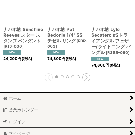
ナバホ族 Sunshine
ナバホ族 Pat
ナバホ族 Lyle
Reeves スター ス
Bedonie 1/4" SS
Secatero #2トラ
タンプ ペンダント
チゼル リング
イアングル フェザ
[
PBR-
[
R13-066
]
003
]
ー/ライトニング バ
ングル
[
R38S-060
]
24,200
円
(税込)
74,800
円
(税込)
74,800
円
(税込)
ホーム
営業カレンダー
ログイン
マイページ