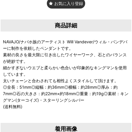
お気に入り登録
商品詳細
NAVAJO/ナバホ族のアーティスト Will Vandever/ウィル・バンデバ
ーに制作を依頼したペンダントです。
素材の良さを最大限に引き出したワイヤーワーク、石とのバランス
が絶妙です。
細かすぎないウエブと柔らかい色合いが印象的なキングマンを使用
しています。
太いチェーンと合わされても相性よくスタイルして頂けます。
◎全長：51mm◎縦幅：約36mm◎横幅：約28mm◎厚み：約
7mm◎石の大きさ：約22mm×約18mm◎重量：約19g◎素材：キン
グマン(ターコイズ)・スターリングシルバー
(送料無料)
着用画像