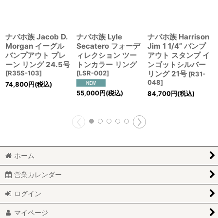
ナバホ族 Jacob D.
ナバホ族 Lyle
ナバホ族 Harrison
Morgan イーグル
Secatero フォーデ
Jim 1 1/4” バンプ
バンプアウト プレ
ィレクション ツー
アウト スタンプ イ
ーン リング 24.5号
トンカラー リング
ンゴットシルバー
[
R35S-103
]
[
LSR-002
]
リング 21号
[
R31-
048
]
74,800
円
(税込)
55,000
円
(税込)
84,700
円
(税込)
ホーム
営業カレンダー
ログイン
マイページ