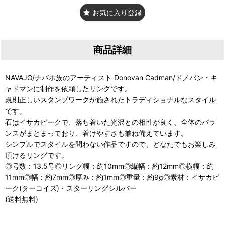
お気に入り登録
商品詳細
NAVAJO/ナバホ族のアーティスト Donovan Cadman/ドノバン・キ
ャドマンに制作を依頼したリングです。
規則正しいスタンプワークが施されたトラディショナルなスタイル
です。
石はイサカピークで、落ち着いた光沢との相性が良く、全体のバラ
ンスがまとまっており、着けやすさも兼ね備えています。
シンプルでスタイルを問わない作品ですので、どなたでもお楽しみ
頂けるリングです。
◎号数：13.5号◎リング幅：約10mm◎縦幅：約12mm◎横幅：約
11mm◎幅：約7mm◎厚み：約1mm◎重量：約9g◎素材：イサカピ
ーク(ターコイズ)・スターリングシルバー
(送料無料)