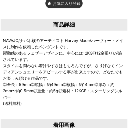
お気に入り登録
商品詳細
NAVAJO/ナバホ族のアーティスト Harvey Mace/ハーヴィー・メイ
スに制作を依頼したペンダントです。
躍動感のあるフェザーデザインに、中心には12KGF(12金張り)が施
されています。
スタイルを問わない着けやすさはもちろんですが、さりげなくイン
ディアンジュエリーをアピールする事が出来ますので、どなたでも
お楽しみ頂ける作品です。
◎全長：59mm◎縦幅：約49mm◎横幅：約14mm◎厚み：約
2mm〜約0.5mm◎重量：約5g◎素材：12KGF・スターリングシル
バー
(送料無料)
着用画像