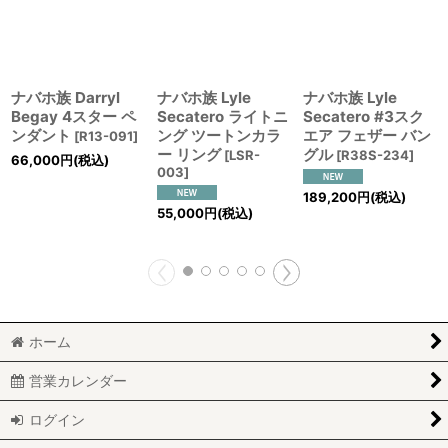
ナバホ族 Darryl
ナバホ族 Lyle
ナバホ族 Lyle
Begay 4スター ペ
Secatero ライトニ
Secatero #3スク
ンダント
ング ツートンカラ
エア フェザー バン
[
R13-091
]
ー リング
グル
[
LSR-
[
R38S-234
]
66,000
円
(税込)
003
]
189,200
円
(税込)
55,000
円
(税込)
ホーム
営業カレンダー
ログイン