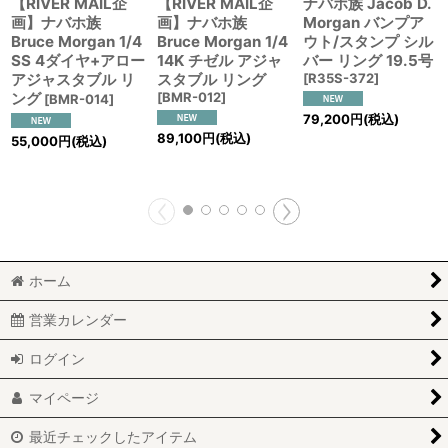
【RIVER MAIL企
【RIVER MAIL企
ナバホ族 Jacob D.
画】ナバホ族
画】ナバホ族
Morgan バンプア
Bruce Morgan 1/4
Bruce Morgan 1/4
ウト/スタンプ シル
SS 4ダイヤ+アロー
14K チゼル アジャ
バー リング 19.5号
アジャスタブル リ
スタブル リング
[
R35S-372
]
ング
[
BMR-012
]
[
BMR-014
]
79,200
円
(税込)
89,100
円
(税込)
55,000
円
(税込)
ホーム
営業カレンダー
ログイン
マイページ
最近チェックしたアイテム