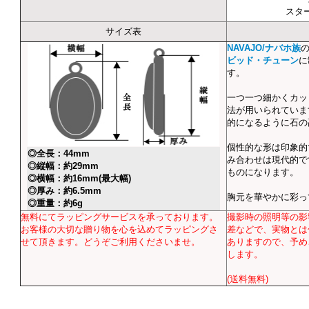
スタ
サイズ表
NAVAJO/ナバホ族
ビッド・チューン
に
す。
一つ一つ細かくカッ
法が用いられていま
的になるように石の
個性的な形は印象的
◎全長：44mm
み合わせは現代的で
◎縦幅：約29mm
ものになります。
◎横幅：約16mm(最大幅)
◎厚み：約6.5mm
胸元を華やかに彩っ
◎重量：約6g
無料にてラッピングサービスを承っております。
撮影時の照明等の影
お客様の大切な贈り物を心を込めてラッピングさ
差などで、実物とは
せて頂きます。どうぞご利用くださいませ。
ありますので、予め
します。
(送料無料)