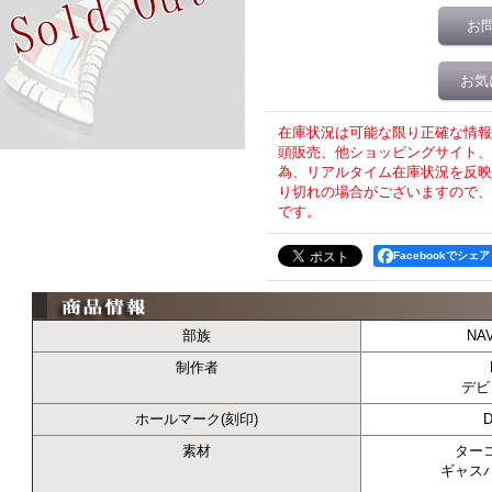
お
お気
在庫状況は可能な限り正確な情報
頭販売、他ショッピングサイト、T
為、リアルタイム在庫状況を反映
り切れの場合がございますので、
です。
Facebookでシェア
部族
NA
制作者
デビ
ホールマーク(刻印)
D
素材
ター
ギャス