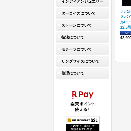
インディアンジュエリー
フ
【RIVER MAIL企画】ナバホ
ナバホ族 Sunshine Reeves
ナバホ族
ターコイズについて
ント
族 Bruce Morgan 1/4 14K
スタンプワーク スプーン
スパ
プレーン ネックレス/リング
[
R17-030
]
ル/コ
ストーンについて
[
r36s-419
]
39,600円
(税込)
12.5
技法について
59,400円
(税込)
42,9
モチーフについて
リングサイズについて
修理について