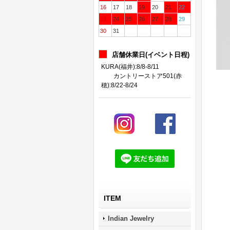
16
17
18
19
20
21
22
23
24
25
26
27
28
29
30
31
店舗休業日(イベント日程)
KURA(福井):8/8-8/11
カントリーストア501(赤
穂):8/22-8/24
ITEM
Indian Jewelry