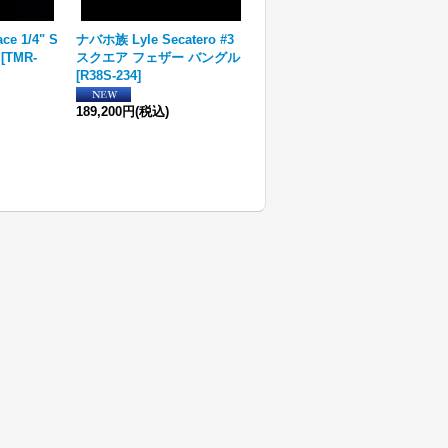
e 1/4" S
ナバホ族 Lyle Secatero #3
ナバホ族 Sunshine Reeves
[
TMR-
スクエア フェザー バングル
スター スタンプ ペンダント
[
R38S-234
]
[
R13-066
]
189,200円
(税込)
24,200円
(税込)