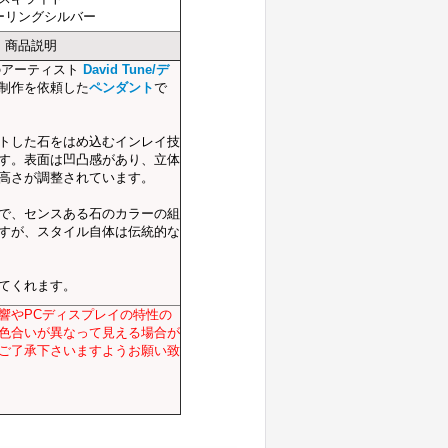
ーリングシルバー
商品説明
のアーティスト
David Tune/デ
制作を依頼した
ペンダント
で
トした石をはめ込むインレイ技
す。表面は凹凸感があり、立体
高さが調整されています。
で、センスある石のカラーの組
すが、スタイル自体は伝統的な
てくれます。
響やPCディスプレイの特性の
色合いが異なって見える場合が
ご了承下さいますようお願い致