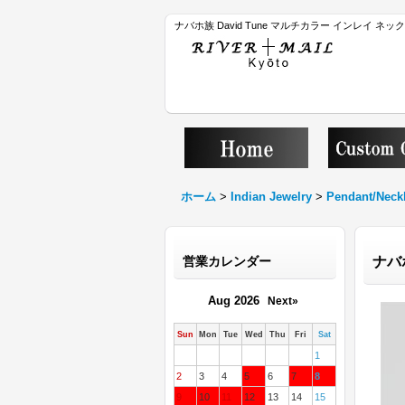
ナバホ族 David Tune マルチカラー インレイ ネ
ホーム
>
Indian Jewelry
>
Pendant/Neck
営業カレンダー
ナバ
Aug 2026
Next»
Sun
Mon
Tue
Wed
Thu
Fri
Sat
1
2
3
4
5
6
7
8
9
10
11
12
13
14
15