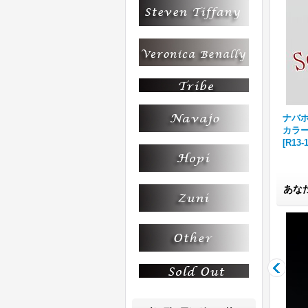
ナバホ族
カラー
[
R13-
あな