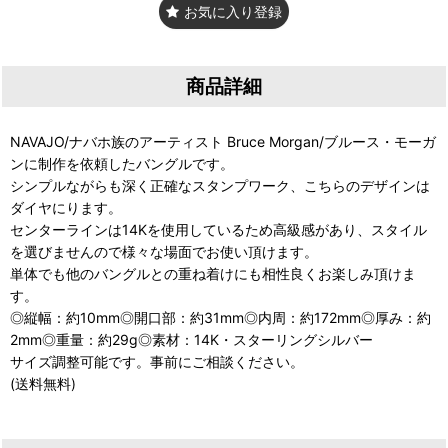
お気に入り登録
商品詳細
NAVAJO/ナバホ族のアーティスト Bruce Morgan/ブルース・モーガ
ンに制作を依頼したバングルです。
シンプルながらも深く正確なスタンプワーク、こちらのデザインは
ダイヤにります。
センターラインは14Kを使用しているため高級感があり、スタイル
を選びませんので様々な場面でお使い頂けます。
単体でも他のバングルとの重ね着けにも相性良くお楽しみ頂けま
す。
◎縦幅：約10mm◎開口部：約31mm◎内周：約172mm◎厚み：約
2mm◎重量：約29g◎素材：14K・スターリングシルバー
サイズ調整可能です。事前にご相談ください。
(送料無料)