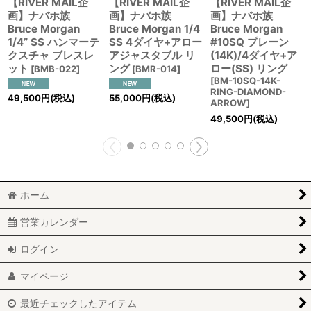
【RIVER MAIL企
【RIVER MAIL企
【RIVER MAIL企
画】ナバホ族
画】ナバホ族
画】ナバホ族
Bruce Morgan
Bruce Morgan 1/4
Bruce Morgan
1/4” SS ハンマーテ
SS 4ダイヤ+アロー
#10SQ プレーン
クスチャ ブレスレ
アジャスタブル リ
(14K)/4ダイヤ+ア
ット
ング
ロー(SS) リング
[
BMB-022
]
[
BMR-014
]
[
BM-10SQ-14K-
RING-DIAMOND-
49,500
円
(税込)
55,000
円
(税込)
ARROW
]
49,500
円
(税込)
ホーム
営業カレンダー
ログイン
マイページ
最近チェックしたアイテム