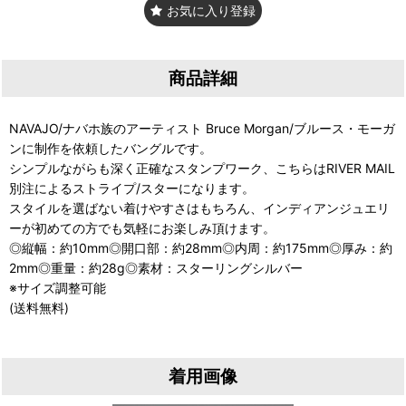
お気に入り登録
商品詳細
NAVAJO/ナバホ族のアーティスト Bruce Morgan/ブルース・モーガ
ンに制作を依頼したバングルです。
シンプルながらも深く正確なスタンプワーク、こちらはRIVER MAIL
別注によるストライプ/スターになります。
スタイルを選ばない着けやすさはもちろん、インディアンジュエリ
ーが初めての方でも気軽にお楽しみ頂けます。
◎縦幅：約10mm◎開口部：約28mm◎内周：約175mm◎厚み：約
2mm◎重量：約28g◎素材：スターリングシルバー
※サイズ調整可能
(送料無料)
着用画像