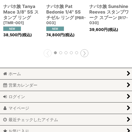
ナバホ族 Tanya
ナバホ族 Pat
ナバホ族 Sunshine
Mace 3/8" SS ス
Bedonie 1/4" SS
Reeves スタンプワ
タンプ リング
チゼル リング
ーク スプーン
[
PBR-
[
R17-
[
TMR-001
]
003
]
030
]
39,600
円
(税込)
38,500
円
(税込)
74,800
円
(税込)
ホーム
営業カレンダー
ログイン
マイページ
最近チェックしたアイテム
お気に入り