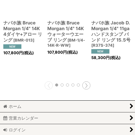
ナバホ族 Bruce
ナバホ族 Bruce
ナバホ族 Jacob D.
Morgan 1/4" 14K
Morgan 1/4" 14K
Morgan 1/4" 11ga
4ダイヤ+アロー リ
ウォーターウエー
ハンドスタンプ バ
ング
ブ リング
ンド リング 15.5号
[
BMR-013
]
[
BM-1/4‐
14K-R-WW
]
[
R37S-374
]
107,800
円
(税込)
107,800
円
(税込)
58,300
円
(税込)
ホーム
営業カレンダー
ログイン