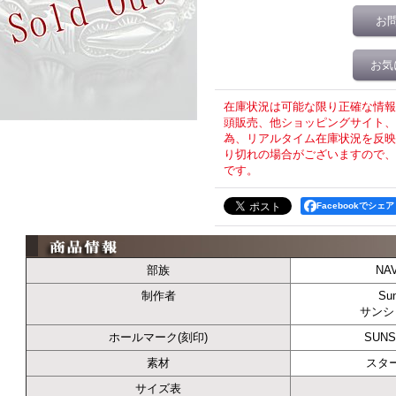
お
お気
在庫状況は可能な限り正確な情報
頭販売、他ショッピングサイト、T
為、リアルタイム在庫状況を反映
り切れの場合がございますので、
です。
Facebookでシェア
部族
NA
制作者
Sun
サンシ
ホールマーク(刻印)
SUNS
素材
スタ
サイズ表