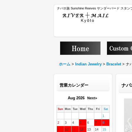
ナバホ族 Sunshine Reeves サンダーバード 
ホーム
>
Indian Jewelry
>
Bracelet
>
ナバ
営業カレンダー
ナバ
Aug 2026
Next»
Sun
Mon
Tue
Wed
Thu
Fri
Sat
1
2
3
4
5
6
7
8
9
10
11
12
13
14
15