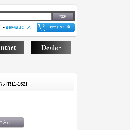
0
カートの中身
新規登録はこちら
グル
[
R11-162
]
再入荷