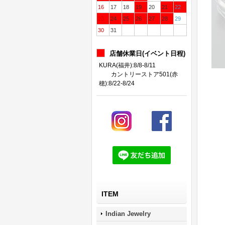
16
17
18
19
20
21
22
23
24
25
26
27
28
29
30
31
店舗休業日(イベント日程)
KURA(福井):8/8-8/11
カントリーストア501(赤
穂):8/22-8/24
ITEM
Indian Jewelry