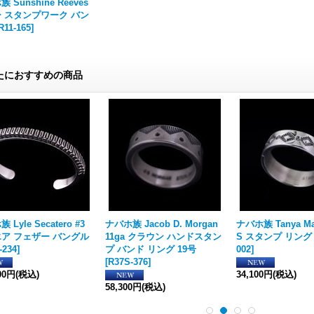
 Sunshine Reeves
 スタンプワーク バン
R11-165
]
たにおすすめの商品
 Lyle Secatero #3
ナバホ族 Jacob D. Morgan
ナバホ族 Tanya Mac
ア フェザー バングル
11ga クラウン ハンドスタン
S スタンプ リング
-234
]
プ バンド リング 19号
002
]
[
R37S-376
]
00円
(税込)
34,100円
(税込)
58,300円
(税込)