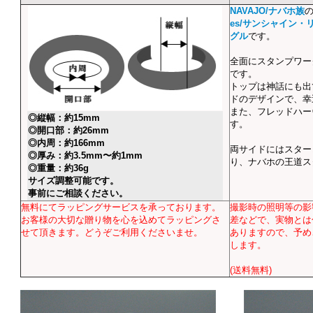
NAVAJO/ナバホ族
es/サンシャイン・
グル
です。
全面にスタンプワー
です。
トップは神話にも出
ドのデザインで、幸
また、フレッドハー
◎縦幅：約15mm
す。
◎開口部：約26mm
◎内周：約166mm
両サイドにはスター
◎厚み：約3.5mm〜約1mm
り、ナバホの王道ス
◎重量：約36g
サイズ調整可能です。
事前にご相談ください。
無料にてラッピングサービスを承っております。
撮影時の照明等の影
お客様の大切な贈り物を心を込めてラッピングさ
差などで、実物とは
せて頂きます。どうぞご利用くださいませ。
ありますので、予め
します。
(送料無料)