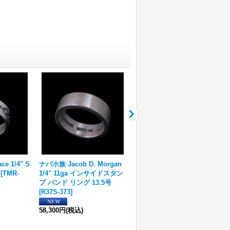
e 1/4" S
ナバホ族 Jacob D. Morgan
ナバホ族 Tanya Mace 3/8" S
[
TMR-
1/4" 11ga インサイドスタン
S スタンプ リング
[
TMR-
プ バンド リング 13.5号
001
]
[
R37S-373
]
38,500円
(税込)
58,300円
(税込)