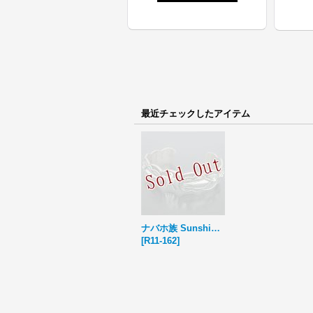
最近チェックしたアイテム
ナバホ族 Sunshine Reeves サンダーバード スタンプワーク バングル
[
R11-162
]