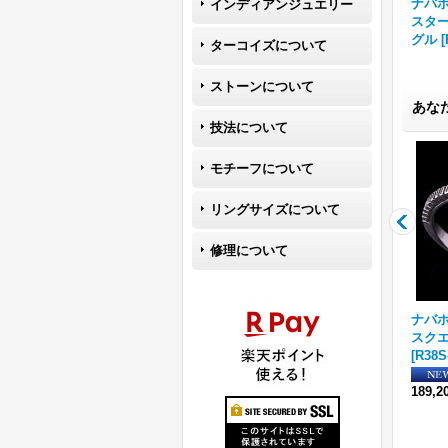
ナバホ族
インディアンジュエリー
スター
グル
[
ターコイズについて
ストーンについて
あな
技法について
モチーフについて
リングサイズについて
修理について
1/
ナバホ族 Sunshine Reeves
ナバホ族 Lyle Secatero #2
ナバホ族
 イ
スター スタンプ ペンダント
トライアングル フェザー/ラ
スクエ
21
[
R13-066
]
イトニング バングル
[
R38S-
[
R38S
060
]
24,200円
(税込)
189,2
74,800円
(税込)