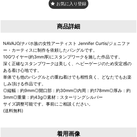
お気に入り登録
商品詳細
NAVAJO/ナバホ族の女性アーティスト Jennifer Curtis/ジェニファ
ー・カーティスに制作を依頼したバングルです。
10Gワイヤー(約3mm厚)にスタンプワークを施した作品です。
深く正確なスタンプワークは美しく、ヘビーゲージのため安定感の
ある着け心地です。
単体でも他のバングルとの重ね着けでも相性良く、どなたでもお楽
しみ頂ける作品です。
◎縦幅：約9mm◎開口部：約30mm◎内周：約178mm◎厚み：約
3mm◎重量：約43g◎素材：スターリングシルバー
サイズ調整可能です。事前にご相談ください。
(送料無料)
着用画像