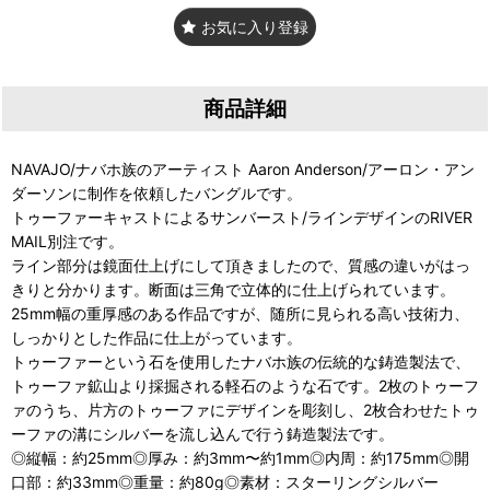
お気に入り登録
商品詳細
NAVAJO/ナバホ族のアーティスト Aaron Anderson/アーロン・アン
ダーソンに制作を依頼したバングルです。
トゥーファーキャストによるサンバースト/ラインデザインのRIVER
MAIL別注です。
ライン部分は鏡面仕上げにして頂きましたので、質感の違いがはっ
きりと分かります。断面は三角で立体的に仕上げられています。
25mm幅の重厚感のある作品ですが、随所に見られる高い技術力、
しっかりとした作品に仕上がっています。
トゥーファーという石を使用したナバホ族の伝統的な鋳造製法で、
トゥーファ鉱山より採掘される軽石のような石です。2枚のトゥーフ
ァのうち、片方のトゥーファにデザインを彫刻し、2枚合わせたトゥ
ーファの溝にシルバーを流し込んで行う鋳造製法です。
◎縦幅：約25mm◎厚み：約3mm〜約1mm◎内周：約175mm◎開
口部：約33mm◎重量：約80g◎素材：スターリングシルバー