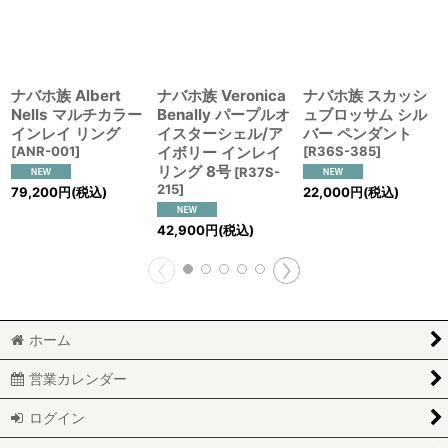
ナバホ族 Albert
ナバホ族 Veronica
ナバホ族 スカッシ
Nells マルチカラー
Benally パープルオ
ュブロッサム シル
インレイ リング
イスターシェル/ア
バー ペンダント
[
ANR-001
]
イボリー インレイ
[
R36S-385
]
リング 8号
[
R37S-
215
]
79,200
円
(税込)
22,000
円
(税込)
42,900
円
(税込)
ホーム
営業カレンダー
ログイン