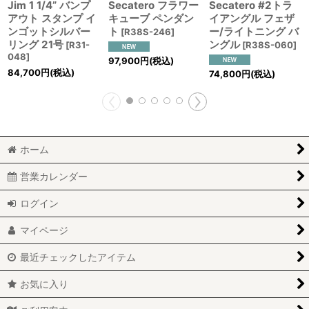
Jim 1 1/4” バンプ
Secatero フラワー
Secatero #2トラ
アウト スタンプ イ
キューブ ペンダン
イアングル フェザ
ンゴットシルバー
ト
ー/ライトニング バ
[
R38S-246
]
リング 21号
ングル
[
R31-
[
R38S-060
]
048
]
97,900
円
(税込)
84,700
円
(税込)
74,800
円
(税込)
ホーム
営業カレンダー
ログイン
マイページ
最近チェックしたアイテム
お気に入り