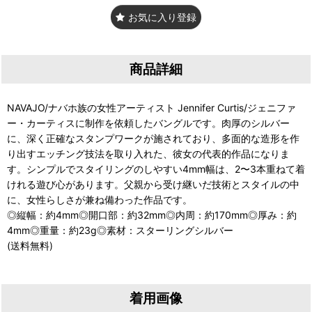
お気に入り登録
商品詳細
NAVAJO/ナバホ族の女性アーティスト Jennifer Curtis/ジェニファ
ー・カーティスに制作を依頼したバングルです。肉厚のシルバー
に、深く正確なスタンプワークが施されており、多面的な造形を作
り出すエッチング技法を取り入れた、彼女の代表的作品になりま
す。シンプルでスタイリングのしやすい4mm幅は、2〜3本重ねて着
けれる遊び心があります。父親から受け継いだ技術とスタイルの中
に、女性らしさが兼ね備わった作品です。
◎縦幅：約4mm◎開口部：約32mm◎内周：約170mm◎厚み：約
4mm◎重量：約23g◎素材：スターリングシルバー
(送料無料)
着用画像