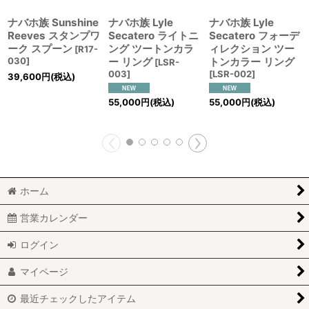
ナバホ族 Sunshine
ナバホ族 Lyle
ナバホ族 Lyle
Reeves スタンプワ
Secatero ライトニ
Secatero フォーデ
ーク スプーン
ング ツートンカラ
ィレクション ツー
[
R17-
030
]
ー リング
トンカラー リング
[
LSR-
003
]
[
LSR-002
]
39,600
円
(税込)
55,000
円
(税込)
55,000
円
(税込)
ホーム
営業カレンダー
ログイン
マイページ
最近チェックしたアイテム