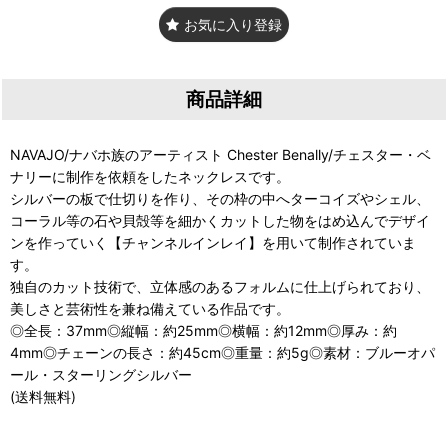
お気に入り登録
商品詳細
NAVAJO/ナバホ族のアーティスト Chester Benally/チェスター・ベ
ナリーに制作を依頼をしたネックレスです。
シルバーの板で仕切りを作り、その枠の中へターコイズやシェル、
コーラル等の石や貝殻等を細かくカットした物をはめ込んでデザイ
ンを作っていく【チャンネルインレイ】を用いて制作されていま
す。
独自のカット技術で、立体感のあるフォルムに仕上げられており、
美しさと芸術性を兼ね備えている作品です。
◎全長：37mm◎縦幅：約25mm◎横幅：約12mm◎厚み：約
4mm◎チェーンの長さ：約45cm◎重量：約5g◎素材：ブルーオパ
ール・スターリングシルバー
(送料無料)