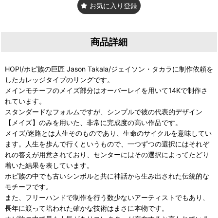
お気に入り登録
商品詳細
HOPI/ホピ族の巨匠 Jason Takala/ジェイソン・タカラに制作依頼を
したカレッジタイプのリングです。
メインモチーフのメイズ部分はオーバーレイを用いて14Kで制作さ
れています。
スタンダードなフォルムですが、シンプルで彼の代表的デザイン
【メイズ】のみを用いた、非常に完成度の高い作品です。
メイズ/迷路とは人生そのものであり、生命のサイクルを意味してい
ます。人生を歩んで行くというもので、一つずつの選択にはそれぞ
れの答えが用意されており、センターにはその選択によってたどり
着いた結果を表しています。
ホピ族の中でも古いシンボルと共に神話から生み出された伝統的な
モチーフです。
また、フリーハンドで制作を行う数少ないアーティストでもあり、
長年に渡って培われた確かな技術はまさに本物です。