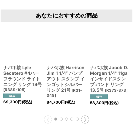
あなたにおすすめの商品
ナバホ族 Lyle
ナバホ族 Harrison
ナバホ族 Jacob D.
Secatero #4ハー
Jim 1 1/4” バンプ
Morgan 1/4" 11ga
フラウンド ライト
アウト スタンプ イ
インサイドスタン
ニング リング 14号
ンゴットシルバー
プ バンド リング
[
R38S-105
]
リング 21号
13.5号
[
R31-
[
R37S-373
]
048
]
69,300
円
(税込)
84,700
円
(税込)
58,300
円
(税込)