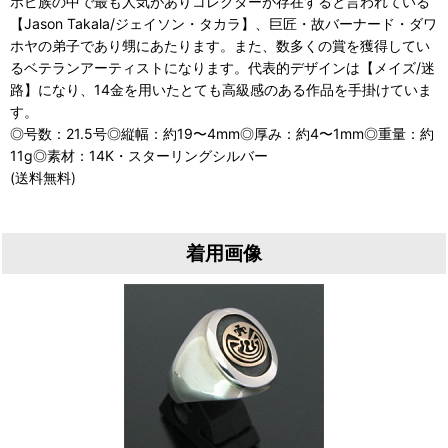
ホピ族の中で最も人気がありコレクターが存在すると言われている
【Jason Takala/ジェイソン・タカラ】、巨匠・故バーナード・ダワ
ホヤの弟子であり甥にあたります。また、数多くの賞を獲得してい
るベテランアーティストになります。代表的デザインは【メイズ/迷
路】になり、14金を用いたとても高級感のある作品を手掛けていま
す。
◎号数：21.5号◎縦幅：約19〜4mm◎厚み：約4〜1mm◎重量：約
11g◎素材：14K・スターリングシルバー
(送料無料)
着用画像