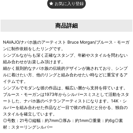
お気に入り登録
商品詳細
NAVAJO/ナバホ族のアーティスト Bruce Morgan/ブルース・モーガ
ンに制作依頼をしたリングです。
シンプルながらも深く正確なスタンプ、年齢やスタイルを問わない
組み合わせがお楽しみ頂けます。
細かく規則的なナバホ族の伝統的デザインが施されており、シンプ
ルに着けたい方、他のリングと組み合わせたい時などに重宝するア
イテムです。
シンプルでモダンな彼の作品は、幅広い層から支持を得ています。
ブルース・モーガンは1973年からシルバースミスとして活動をスタ
ートした、ナバホ族のベテランアーティストになります。14K・シ
ルバーを組み合わせた作品など一目で彼の作品だと分かる、独自の
スタイルを確立しています。
◎号数：21号◎縦幅：約7mm◎厚み：約1mm◎重量：約6g◎素
材：スターリングシルバー