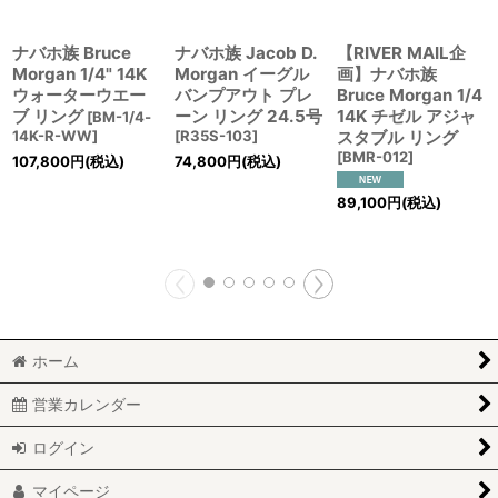
ナバホ族 Bruce
ナバホ族 Jacob D.
【RIVER MAIL企
Morgan 1/4" 14K
Morgan イーグル
画】ナバホ族
ウォーターウエー
バンプアウト プレ
Bruce Morgan 1/4
ブ リング
ーン リング 24.5号
14K チゼル アジャ
[
BM-1/4‐
14K-R-WW
]
[
R35S-103
]
スタブル リング
[
BMR-012
]
107,800
円
(税込)
74,800
円
(税込)
89,100
円
(税込)
ホーム
営業カレンダー
ログイン
マイページ