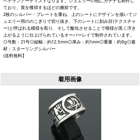
ベテランアーティストなります。ジュエリーの他にカチナも制作し
ており、賞を獲得するほどの腕前です。
2枚のシルバー・プレートを重ね、上のシートにデザインを描いてジ
ュエリー用ののこぎりで切り抜き、下のシートに刻み目(テクスチャ
ー)と呼ばれる模様を彫り、そして酸化させることで模様が黒く浮き
上がるように仕上げられているオーバーレイで制作されています。
◎号数：21号◎縦幅：約12.5mm◎厚み：約1mm◎重量：約9g◎素
材：スターリングシルバー
(送料無料】
着用画像