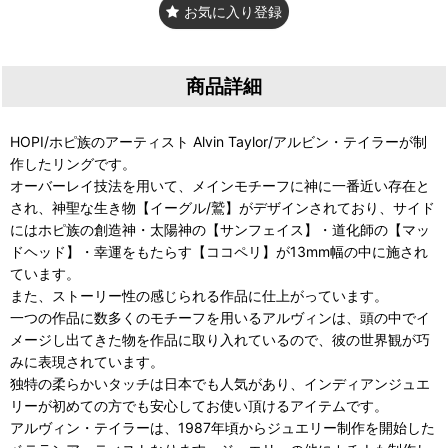
お気に入り登録
商品詳細
HOPI/ホピ族のアーティスト Alvin Taylor/アルビン・テイラーが制
作したリングです。
オーバーレイ技法を用いて、メインモチーフに神に一番近い存在と
され、神聖な生き物【イーグル/鷲】がデザインされており、サイド
にはホピ族の創造神・太陽神の【サンフェイス】・道化師の【マッ
ドヘッド】・幸運をもたらす【ココペリ】が13mm幅の中に施され
ています。
また、ストーリー性の感じられる作品に仕上がっています。
一つの作品に数多くのモチーフを用いるアルヴィンは、頭の中でイ
メージし出てきた物を作品に取り入れているので、彼の世界観が巧
みに表現されています。
独特の柔らかいタッチは日本でも人気があり、インディアンジュエ
リーが初めての方でも安心してお使い頂けるアイテムです。
アルヴィン・テイラーは、1987年頃からジュエリー制作を開始した