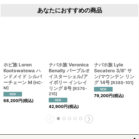
あなたにおすすめの商品
ホピ族 Loren
ナバホ族 Veronica
ナバホ族 Lyle
Kootswatewa ハ
Benally パープルオ
Secatero 3/8" サ
ンドメイド シルバ
イスターシェル/ア
ン/マウンテン リン
ーチェーン M
イボリー インレイ
グ 14号
[
HC-
[
R38S-101
]
M
]
リング 8号
[
R37S-
215
]
79,200
円
(税込)
68,200
円
(税込)
42,900
円
(税込)