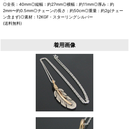
◎全長：40mm◎縦幅：約27mm◎横幅：約11mm◎厚み：約
2mm〜約0.5mm◎チェーンの長さ：約50cm◎重量：約2g(チェー
ン含まず)◎素材：12KGF・スターリングシルバー
(送料無料)
着用画像