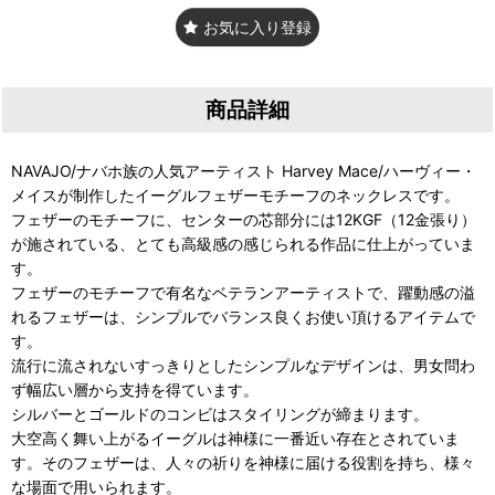
お気に入り登録
商品詳細
NAVAJO/ナバホ族の人気アーティスト Harvey Mace/ハーヴィー・
メイスが制作したイーグルフェザーモチーフのネックレスです。
フェザーのモチーフに、センターの芯部分には12KGF（12金張り）
が施されている、とても高級感の感じられる作品に仕上がっていま
す。
フェザーのモチーフで有名なベテランアーティストで、躍動感の溢
れるフェザーは、シンプルでバランス良くお使い頂けるアイテムで
す。
流行に流されないすっきりとしたシンプルなデザインは、男女問わ
ず幅広い層から支持を得ています。
シルバーとゴールドのコンビはスタイリングが締まります。
大空高く舞い上がるイーグルは神様に一番近い存在とされていま
す。そのフェザーは、人々の祈りを神様に届ける役割を持ち、様々
な場面で用いられます。