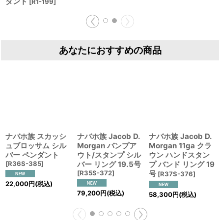
ダント
[
R1-199
]
あなたにおすすめの商品
ナバホ族 スカッシ
ナバホ族 Jacob D.
ナバホ族 Jacob D.
ュブロッサム シル
Morgan バンプア
Morgan 11ga クラ
バー ペンダント
ウト/スタンプ シル
ウン ハンドスタン
[
R36S-385
]
バー リング 19.5号
プ バンド リング 19
[
R35S-372
]
号
[
R37S-376
]
22,000
円
(税込)
79,200
円
(税込)
58,300
円
(税込)