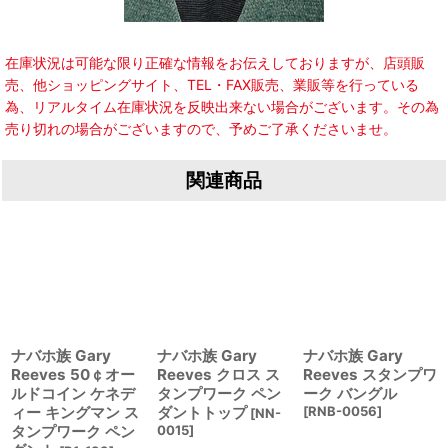
在庫状況は可能な限り正確な情報をお伝えしておりますが、店頭販
売、他ショッピングサイト、TEL・FAX販売、業販等を行っている
為、リアルタイム在庫状況を反映出来ない場合がございます。その為
売り切れの場合がございますので、予めご了承くださいませ。
関連商品
ナバホ族 Gary
ナバホ族 Gary
ナバホ族 Gary
Reeves 50￠オー
Reeves クロス ス
Reeves スタンプワ
ルドコイン ケネデ
タンプワーク ペン
ーク バングル
ィー キングマン ス
ダントトップ
[
RNB-0056
]
[
NN-
タンプワーク ペン
0015
]