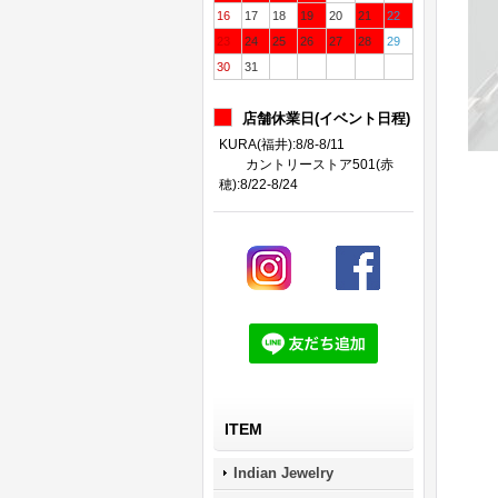
16
17
18
19
20
21
22
23
24
25
26
27
28
29
30
31
店舗休業日(イベント日程)
KURA(福井):8/8-8/11
カントリーストア501(赤
穂):8/22-8/24
ITEM
Indian Jewelry