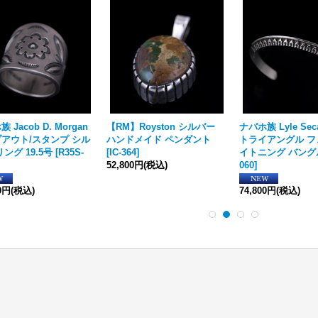
 Jacob D. Morgan
【RM】Royston シルバー
ナバホ族 Lyle Seca
アウト/スタンプ シル
ハンドメイド ペンダント
トライアングル フ
ング 19.5号
[
R35S-
[
IC-364
]
イトニング バング
52,800円
(税込)
060
]
00円
(税込)
74,800円
(税込)