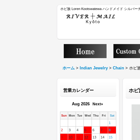
ホピ族 Loren Kootswatewa ハンドメイド シルバ
ホーム
>
Indian Jewelry
>
Chain
>
ホピ族
営業カレンダー
ホピ族
Aug 2026
Next»
Sun
Mon
Tue
Wed
Thu
Fri
Sat
1
2
3
4
5
6
7
8
9
10
11
12
13
14
15