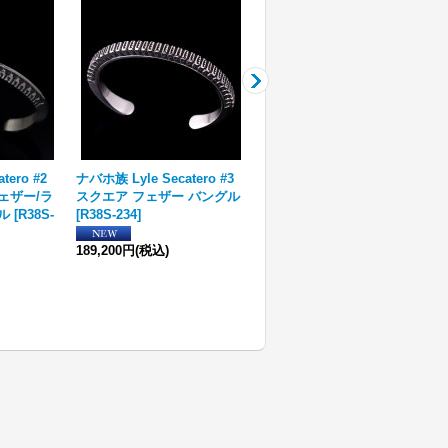
tero #2
ナバホ族 Lyle Secatero #3
ナバホ族 Albert Nells TQ マ
ェザー/ラ
スクエア フェザー バングル
ルチカラー インレイ ペンダ
ル
[
R38S-
[
R38S-234
]
ント
[
R38S-015
]
189,200円
(税込)
79,200円
(税込)