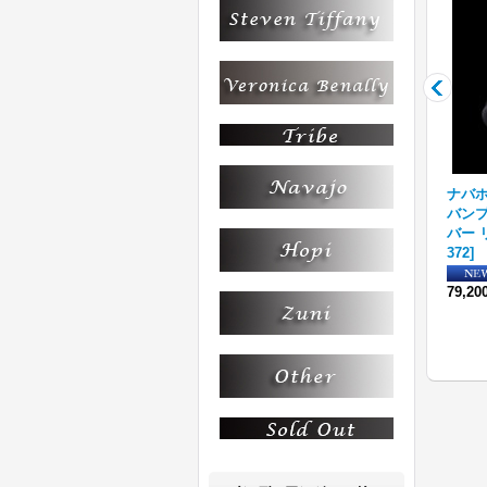
ター
【コラボ企画】Bruce Morg
ホピ族 Loren Kootswatewa
ナバホ族
ント
an×RIVER MAIL 14K ダイヤ
ハンドメイド シルバーチェ
バンプ
シグネチャー リング
[
BMR-
ーン M
[
HC-M
]
バー リ
009
]
372
]
68,200円
(税込)
74,800円
～
85,800円
(税込)
79,2