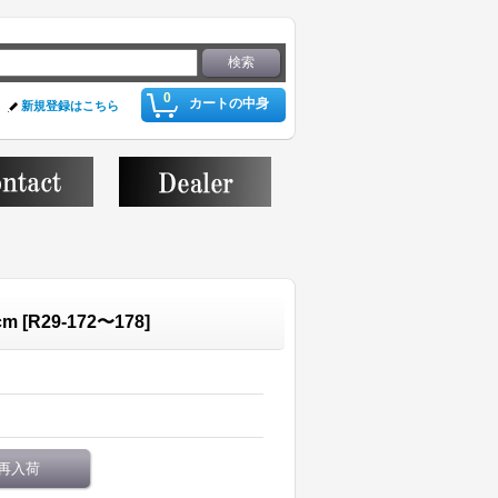
0
カートの中身
新規登録はこちら
cm
[
R29-172〜178
]
再入荷