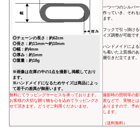
一つ一つのシルバー
作っていき、それを
ます。
フックで引っ掛ける
イズ調整が可能です
◎チェーンの長さ：約62cm
◎長さ：約11mm〜約10mm
ハンドメイドによる
◎幅：約4mm
ち着いた上質感のあ
◎厚み：約1mm
層引きだ立てます。
◎重量：約18g
※画像は在庫の中の1点を撮影し掲載しており
ます。
※ハンドメイドになるためサイズは商品によっ
て若干の差異が御座います。
無料にてラッピングサービスを承っております。
撮影時の照明等の影
お客様の大切な贈り物を心を込めてラッピングさ
差などで、実物とは
せて頂きます。どうぞご利用くださいませ。
ありますので、予め
します。
（送料無料）