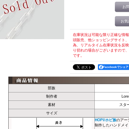
お
お気
在庫状況は可能な限り正確な情報
頭販売、他ショッピングサイト、T
為、リアルタイム在庫状況を反映
り切れの場合がございますので、
です。
Facebookでシェア
部族
制作者
Lor
素材
スタ
サイズ
HOPI/ホピ族
のアーティ
制作したハンドメイ