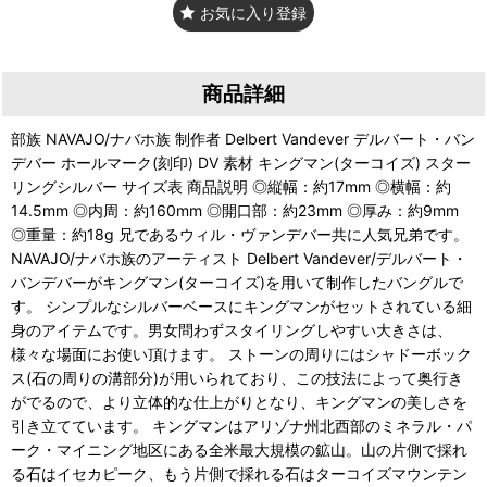
お気に入り登録
商品詳細
部族 NAVAJO/ナバホ族 制作者 Delbert Vandever デルバート・バン
デバー ホールマーク(刻印) DV 素材 キングマン(ターコイズ) スター
リングシルバー サイズ表 商品説明 ◎縦幅：約17mm ◎横幅：約
14.5mm ◎内周：約160mm ◎開口部：約23mm ◎厚み：約9mm
◎重量：約18g 兄であるウィル・ヴァンデバー共に人気兄弟です。
NAVAJO/ナバホ族のアーティスト Delbert Vandever/デルバート・
バンデバーがキングマン(ターコイズ)を用いて制作したバングルで
す。 シンプルなシルバーベースにキングマンがセットされている細
身のアイテムです。男女問わずスタイリングしやすい大きさは、
様々な場面にお使い頂けます。 ストーンの周りにはシャドーボック
ス(石の周りの溝部分)が用いられており、この技法によって奥行き
がでるので、より立体的な仕上がりとなり、キングマンの美しさを
引き立てています。 キングマンはアリゾナ州北西部のミネラル・パ
ーク・マイニング地区にある全米最大規模の鉱山。山の片側で採れ
る石はイセカピーク、もう片側で採れる石はターコイズマウンテン