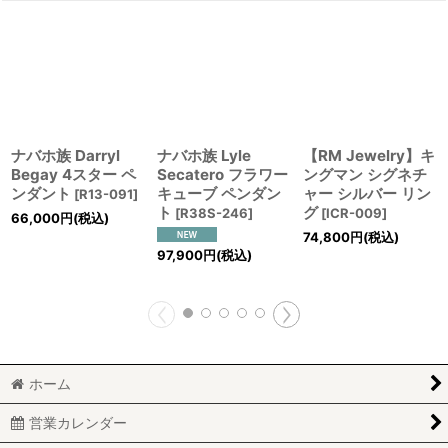
ナバホ族 Darryl
ナバホ族 Lyle
【RM Jewelry】キ
Begay 4スター ペ
Secatero フラワー
ングマン シグネチ
ンダント
キューブ ペンダン
ャー シルバー リン
[
R13-091
]
ト
グ
[
R38S-246
]
[
ICR-009
]
66,000
円
(税込)
74,800
円
(税込)
97,900
円
(税込)
ホーム
営業カレンダー