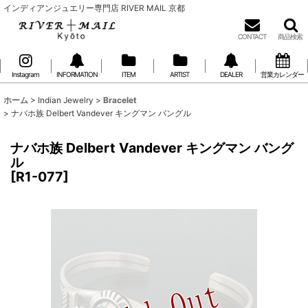
インディアンジュエリー専門店 RIVER MAIL 京都
CONTACT
商品検索
Instagram
INFORMATION
ITEM
ARTIST
DEALER
営業カレンダー
ホーム
>
Indian Jewelry
>
Bracelet
>
ナバホ族 Delbert Vandever キングマン バングル
ナバホ族 Delbert Vandever キングマン バング
ル
[
R1-077
]