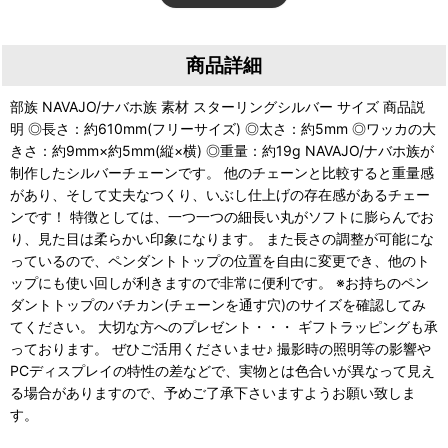
商品詳細
部族 NAVAJO/ナバホ族 素材 スターリングシルバー サイズ 商品説
明 ◎長さ：約610mm(フリーサイズ) ◎太さ：約5mm ◎ワッカの大
きさ：約9mm×約5mm(縦×横) ◎重量：約19g NAVAJO/ナバホ族が
制作したシルバーチェーンです。 他のチェーンと比較すると重量感
があり、そして丈夫なつくり、いぶし仕上げの存在感があるチェー
ンです！ 特徴としては、一つ一つの細長い丸がソフトに膨らんでお
り、見た目は柔らかい印象になります。 また長さの調整が可能にな
っているので、ペンダントトップの位置を自由に変更でき、他のト
ップにも使い回しが利きますので非常に便利です。 ※お持ちのペン
ダントトップのバチカン(チェーンを通す穴)のサイズを確認してみ
てください。 大切な方へのプレゼント・・・ ギフトラッピングも承
っております。 ぜひご活用くださいませ♪ 撮影時の照明等の影響や
PCディスプレイの特性の差などで、実物とは色合いが異なって見え
る場合がありますので、予めご了承下さいますようお願い致しま
す。