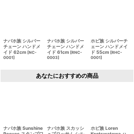
ナバホ族 シルバー
ナバホ族 シルバー
ホピ族 シルバーチ
チェーン ハンドメ
チェーン ハンドメ
ェーン ハンドメイ
イド 62cm
イド 61cm
ド 55cm
[
NC-
[
RNC-
[
RHC-
0001
]
0003
]
0001
]
あなたにおすすめの商品
ナバホ族 Sunshine
ナバホ族 スカッシ
ホピ族 Loren
Reeves スタンプワ
ュブロッサム シル
Kootswatewa ハ