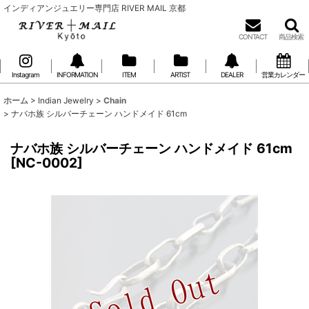
インディアンジュエリー専門店 RIVER MAIL 京都
CONTACT
商品検索
Instagram
INFORMATION
ITEM
ARTIST
DEALER
営業カレンダー
ホーム
>
Indian Jewelry
>
Chain
>
ナバホ族 シルバーチェーン ハンドメイド 61cm
ナバホ族 シルバーチェーン ハンドメイド 61cm
[
NC-0002
]