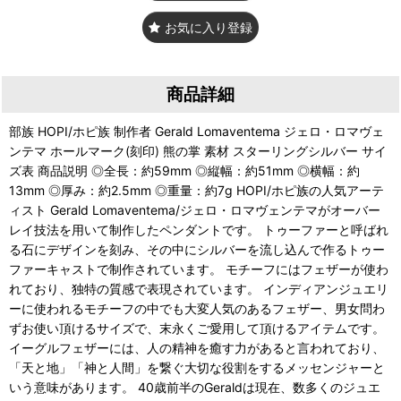
お気に入り登録
商品詳細
部族 HOPI/ホピ族 制作者 Gerald Lomaventema ジェロ・ロマヴェ
ンテマ ホールマーク(刻印) 熊の掌 素材 スターリングシルバー サイ
ズ表 商品説明 ◎全長：約59mm ◎縦幅：約51mm ◎横幅：約
13mm ◎厚み：約2.5mm ◎重量：約7g HOPI/ホピ族の人気アーテ
ィスト Gerald Lomaventema/ジェロ・ロマヴェンテマがオーバー
レイ技法を用いて制作したペンダントです。 トゥーファーと呼ばれ
る石にデザインを刻み、その中にシルバーを流し込んで作るトゥー
ファーキャストで制作されています。 モチーフにはフェザーが使わ
れており、独特の質感で表現されています。 インディアンジュエリ
ーに使われるモチーフの中でも大変人気のあるフェザー、男女問わ
ずお使い頂けるサイズで、末永くご愛用して頂けるアイテムです。
イーグルフェザーには、人の精神を癒す力があると言われており、
「天と地」「神と人間」を繋ぐ大切な役割をするメッセンジャーと
いう意味があります。 40歳前半のGeraldは現在、数多くのジュエ