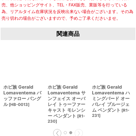
売、他ショッピングサイト、TEL・FAX販売、業販等を行っている
為、リアルタイム在庫状況を反映出来ない場合がございます。その為
売り切れの場合がございますので、予めご了承くださいませ。
関連商品
ホピ族 Gerald
ホピ族 Gerald
ホピ族 Gerald
Lomaventema バ
Lomaventema サ
Lomaventema ハ
ッファロー バング
ンフェイス オーバ
ミングバード オー
ル
レイ トゥーファー
バレイ ブルージェ
[
HB-0013
]
キャスト モレンシ
ム ペンダント
[
R1-
ー ペンダント
231
]
[
R1-
230
]