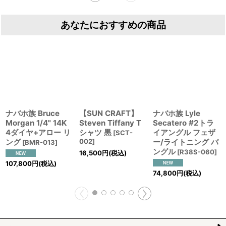
あなたにおすすめの商品
ナバホ族 Bruce
【SUN CRAFT】
ナバホ族 Lyle
Morgan 1/4" 14K
Steven Tiffany T
Secatero #2トラ
4ダイヤ+アロー リ
シャツ 黒
イアングル フェザ
[
SCT-
ング
002
]
ー/ライトニング バ
[
BMR-013
]
ングル
[
R38S-060
]
16,500
円
(税込)
107,800
円
(税込)
74,800
円
(税込)