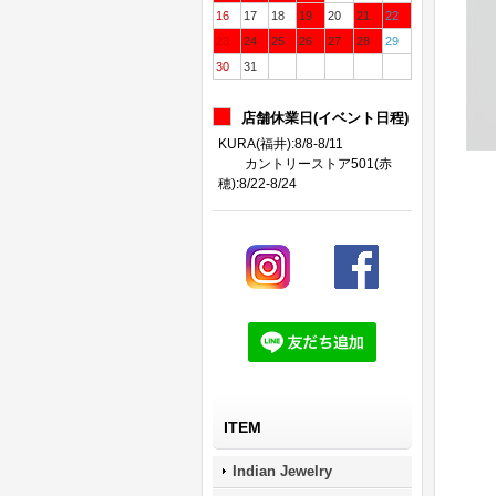
16
17
18
19
20
21
22
23
24
25
26
27
28
29
30
31
店舗休業日(イベント日程)
KURA(福井):8/8-8/11
カントリーストア501(赤
穂):8/22-8/24
ITEM
Indian Jewelry