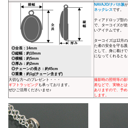
NAVAJO/ナバホ族
ネックレス
です。
ティアドロップ型の
で、ターコイズが使
いアイテムです。
ターコイズは12月
た者の安全を守る護
◎全長：14mm
として、身に着けて
◎縦幅：約10mm
になってくれるとも
◎横幅：約5mm
◎厚み：約2mm
◎チェーンの長さ：約45cm
◎重量：約1g(チェーン含まず)
大切な方へのプレゼント・・・
撮影時の照明等の影
ギフトラッピング
も承っております。
差などで、実物とは
ぜひご活用くださいませ♪
ありますので、予め
します。