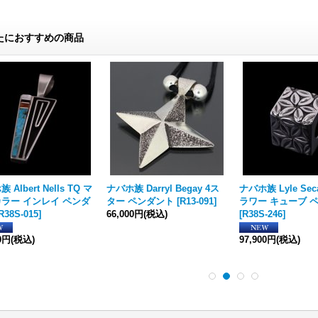
たにおすすめの商品
 Albert Nells TQ マ
ナバホ族 Darryl Begay 4ス
ナバホ族 Lyle Seca
ラー インレイ ペンダ
ター ペンダント
[
R13-091
]
ラワー キューブ 
R38S-015
]
66,000円
(税込)
[
R38S-246
]
00円
(税込)
97,900円
(税込)