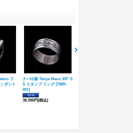
tero フ
ナバホ族 Tanya Mace 3/8" S
ナバホ族 Sunshine Reeves
ペンダント
S スタンプ リング
[
TMR-
スタンプワーク スプーン
001
]
[
R17-030
]
39,600円
(税込)
38,500円
(税込)