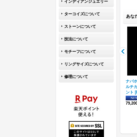
インディアンジュエリー
ターコイズについて
あな
ストーンについて
技法について
モチーフについて
リングサイズについて
修理について
4"
ナバホ族 Lyle Secatero フ
【RIVER MAIL企画】ナバホ
ナバホ族
03
]
ォーディレクション ツート
族 Bruce Morgan 1/4 14K
ルチカ
ンカラー リング
[
LSR-002
]
プレーン ネックレス/リング
ント
[
[
r36s-419
]
55,000円
(税込)
79,2
59,400円
(税込)