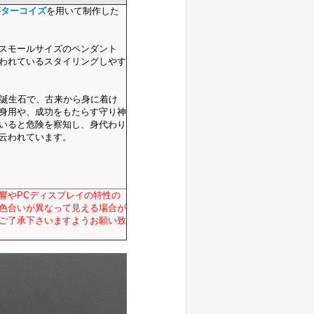
が
ターコイズ
を用いて制作した
スモールサイズのペンダント
われているスタイリングしやす
の誕生石で、古来から身に着け
身用や、成功をもたらす守り神
いると危険を察知し、身代わり
云われています。
響やPCディスプレイの特性の
色合いが異なって見える場合が
ご了承下さいますようお願い致