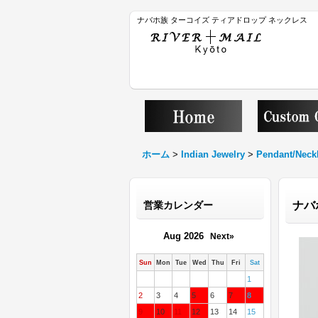
ナバホ族 ターコイズ ティアドロップ ネックレス
ホーム
>
Indian Jewelry
>
Pendant/Neck
営業カレンダー
ナバ
Aug 2026
Next»
Sun
Mon
Tue
Wed
Thu
Fri
Sat
1
2
3
4
5
6
7
8
9
10
11
12
13
14
15