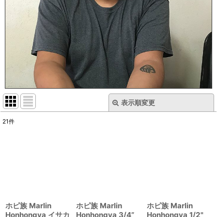
表示順変更
閉じる
21
件
表示数
:
在庫あり
並び順
:
絞り込む
ホピ族 Marlin
ホピ族 Marlin
ホピ族 Marlin
Honhongva イサカ
Honhongva 3/4”
Honhongva 1/2"