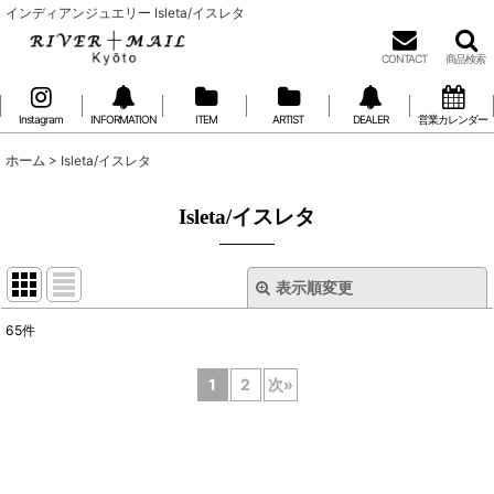
インディアンジュエリー Isleta/イスレタ
CONTACT
商品検索
Instagram
INFORMATION
ITEM
ARTIST
DEALER
営業カレンダー
ホーム
>
Isleta/イスレタ
Isleta/イスレタ
表示順変更
閉じる
65
件
表示数
:
1
2
次
»
在庫あり
並び順
: