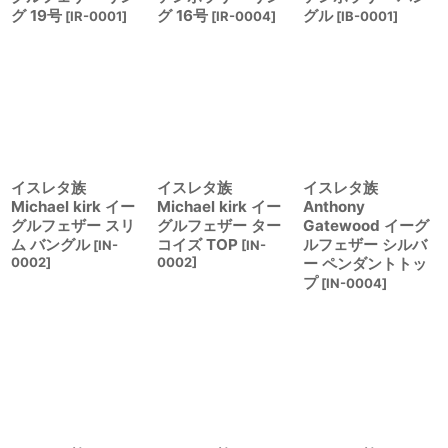
グ 19号
グ 16号
グル
[
IR-0001
]
[
IR-0004
]
[
IB-0001
]
イスレタ族
イスレタ族
イスレタ族
Michael kirk イー
Michael kirk イー
Anthony
グルフェザー スリ
グルフェザー ター
Gatewood イーグ
ム バングル
コイズ TOP
ルフェザー シルバ
[
IN-
[
IN-
0002
]
0002
]
ー ペンダントトッ
プ
[
IN-0004
]