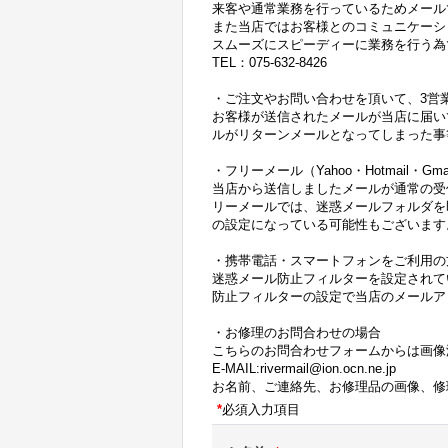
来客や通常業務を行っているためメール
また当店ではお客様とのコミュニケーシ
スムーズにスピーディーに業務を行う為
TEL：075-632-8426
・ご注文やお問い合わせを頂いて、3営
お客様が送信されたメールが当店に届い
ルがリターンメールとなってしまった事
・フリーメール（Yahoo・Hotmail・
当店から送信しましたメールが通常の受
リーメールでは、迷惑メールフォルダを
の設定になっている可能性もございます
・携帯電話・スマートフォンをご利用の
迷惑メール防止フィルターを設定されて
防止フィルターの設定で当店のメールアドレス
・お修理のお問合わせの場合
こちらのお問合わせフォームからは画像
E-MAIL:rivermail@ion.ocn.ne.jp
お名前、ご連絡先、お修理品の画像、修
*
必須入力項目