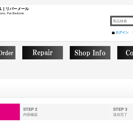
L | リバーメール
ins, Pat Bedonie
ログイン
STEP 2
STEP 3
内容確認
送信完了