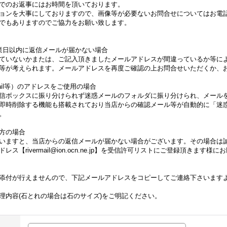
でのお返事にはお時間を頂いております。
ョンを大事にしておりますので、画像等が必要ないお問合せについてはお電
でもありますのでご協力をお願い致します。
業日以内に返信メールが届かない場合
ていないかまたは、ご記入頂きましたメールアドレスが間違っているか等に
等が考えられます。メールアドレスを再度ご確認の上お問合せいただくか、
Gmail等）のアドレスをご使用の場合
信ボックスに振り分けられず迷惑メールのフォルダに振り分けられ、メール
即時削除する機能も搭載されており当店からの確認メール等が自動的に「迷
。
方の場合
いますと、当店からの返信メールが届かない場合がございます。その場合は
【rivermail@ion.ocn.ne.jp】を受信許可リストにご登録頂きます様
添付が行えませんので、下記メールアドレスをコピーしてご連絡下さいます
理内容(石とれの場合は石のサイズ)をご明記ください。