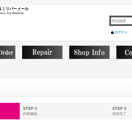
L | リバーメール
ins, Pat Bedonie
ログイン
STEP 2
STEP 3
内容確認
送信完了