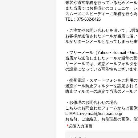
来客や通常業務を行っているためメール
また当店ではお客様とのコミュニケーシ
スムーズにスピーディーに業務を行う為
TEL：075-632-8426
・ご注文やお問い合わせを頂いて、3営
お客様が送信されたメールが当店に届い
ルがリターンメールとなってしまった事
・フリーメール（Yahoo・Hotmail・
当店から送信しましたメールが通常の受
リーメールでは、迷惑メールフォルダを
の設定になっている可能性もございます
・携帯電話・スマートフォンをご利用の
迷惑メール防止フィルターを設定されて
防止フィルターの設定で当店のメールアドレス
・お修理のお問合わせの場合
こちらのお問合わせフォームからは画像
E-MAIL:rivermail@ion.ocn.ne.jp
お名前、ご連絡先、お修理品の画像、修
*
必須入力項目