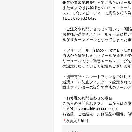
来客や通常業務を行っているためメール
また当店ではお客様とのコミュニケーシ
スムーズにスピーディーに業務を行う為
TEL：075-632-8426
・ご注文やお問い合わせを頂いて、3営
お客様が送信されたメールが当店に届い
ルがリターンメールとなってしまった事
・フリーメール（Yahoo・Hotmail・
当店から送信しましたメールが通常の受
リーメールでは、迷惑メールフォルダを
の設定になっている可能性もございます
・携帯電話・スマートフォンをご利用の
迷惑メール防止フィルターを設定されて
防止フィルターの設定で当店のメールアドレス
・お修理のお問合わせの場合
こちらのお問合わせフォームからは画像
E-MAIL:rivermail@ion.ocn.ne.jp
お名前、ご連絡先、お修理品の画像、修
*
必須入力項目