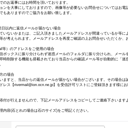
でのお返事にはお時間を頂いております。
ョンを大事にしておりますので、画像等が必要ないお問合せについてはお電
でもありますのでご協力をお願い致します。
業日以内に返信メールが届かない場合
ていないかまたは、ご記入頂きましたメールアドレスが間違っているか等に
等が考えられます。メールアドレスを再度ご確認の上お問合せいただくか、
Gmail等）のアドレスをご使用の場合
信ボックスに振り分けられず迷惑メールのフォルダに振り分けられ、メール
即時削除する機能も搭載されており当店からの確認メール等が自動的に「迷
。
方の場合
いますと、当店からの返信メールが届かない場合がございます。その場合は
【rivermail@ion.ocn.ne.jp】を受信許可リストにご登録頂きます様
添付が行えませんので、下記メールアドレスをコピーしてご連絡下さいます
理内容(石とれの場合は石のサイズ)をご明記ください。