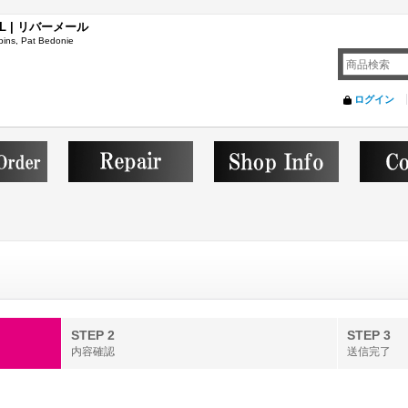
L | リバーメール
ins, Pat Bedonie
ログイン
STEP 2
STEP 3
内容確認
送信完了